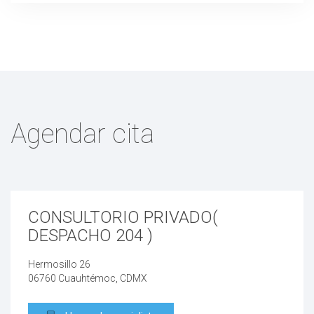
planificación familiar
adenomiosis
tumores de ovario
Agendar cita
ovario poliquistico
Osteoporosis por Climaterio
CONSULTORIO PRIVADO(
Prolapso uterino
DESPACHO 204 )
cistocele
Hermosillo 26
06760 Cuauhtémoc, CDMX