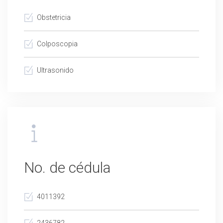
colaboración con ellos para lograr los mejores
Obstetricia
resultados.
Colposcopia
Ultrasonido
No. de cédula
4011392