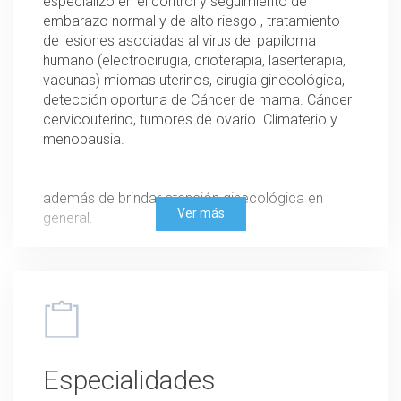
especializo en el control y seguimiento de
embarazo normal y de alto riesgo , tratamiento
de lesiones asociadas al virus del papiloma
humano (electrocirugia, crioterapia, laserterapia,
vacunas) miomas uterinos, cirugia ginecológica,
detección oportuna de Cáncer de mama. Cáncer
cervicouterino, tumores de ovario. Climaterio y
menopausia.
además de brindar atención ginecológica en
Ver más
general.
Mi enfoque es siempre brindar una atención
personalizada y de calidad a mis pacientes. Me
aseguro de mantenerme actualizada en los
últimos avances y técnicas en mi campo de
especialización.
Especialidades
Siempre estoy comprometida a brindar el mejor
cuidado posible a mis pacientes y trabajar en