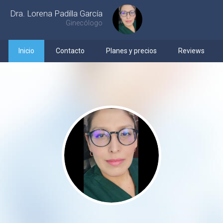
Dra. Lorena Padilla García
Ginecólogo
Inicio
Contacto
Planes y precios
Reviews